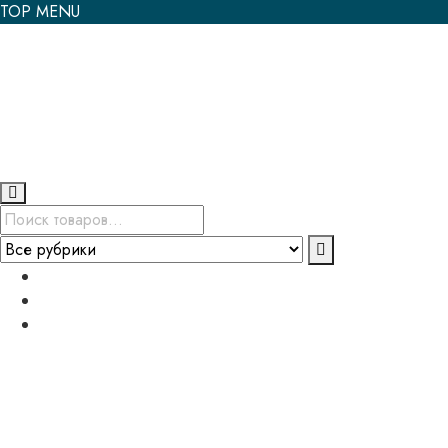
TOP MENU
Возврат и гарантия
Политика конфиденциальности
Мой аккаунт
+375 (33) 914-31-20
shop@belkazan.by
Минский р-н., а/г Семково, ул. Центральная, 3