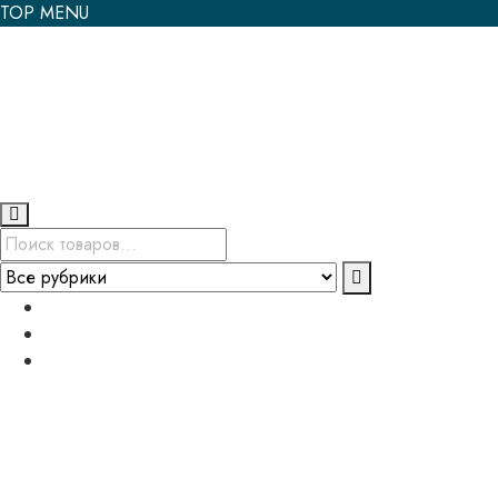
TOP MENU
Возврат и гарантия
Политика конфиденциальности
Мой аккаунт
+375 (33) 914-31-20
shop@belkazan.by
Минский р-н., а/г Семково, ул. Центральная, 3