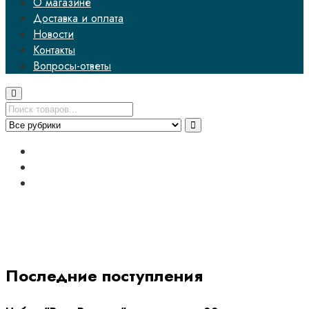
О магазине
Доставка и оплата
Новости
Контакты
Вопросы-ответы
Возврат и гарантия
Политика конфиденциальности
Мой аккаунт
+375 (33) 914-31-20
shop@belkazan.by
Минский р-н., а/г Семково, ул. Центральная, 3
Последние поступления