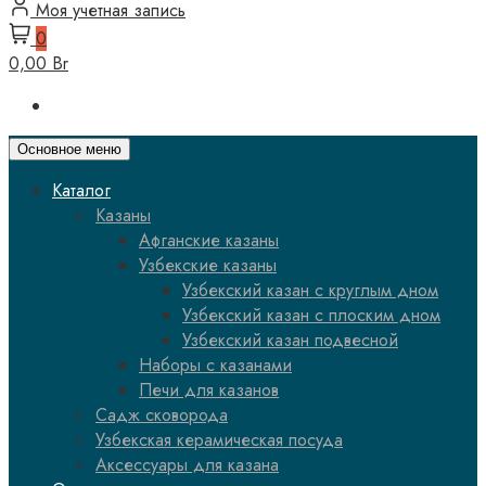
Моя учетная запись
0
0,00 Br
Основное меню
Каталог
Казаны
Афганские казаны
Узбекские казаны
Узбекский казан с круглым дном
Узбекский казан с плоским дном
Узбекский казан подвесной
Наборы с казанами
Печи для казанов
Садж сковорода
Узбекская керамическая посуда
Аксессуары для казана